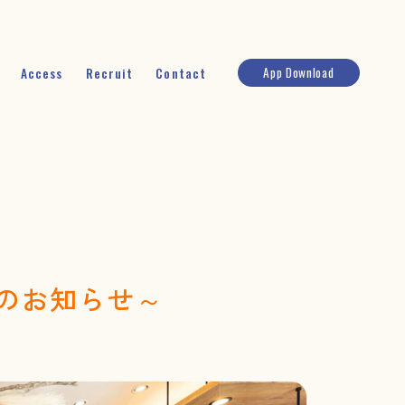
App Download
Access
Recruit
Contact
nからのお知らせ～