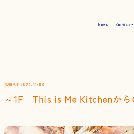
News
Service
お知らせ
2024/11/08
～1F This is Me Kitche